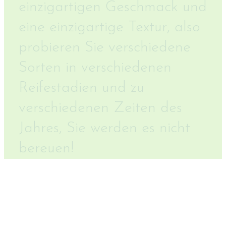
einzigartigen Geschmack und
eine einzigartige Textur, also
probieren Sie verschiedene
Sorten in verschiedenen
Reifestadien und zu
verschiedenen Zeiten des
Jahres, Sie werden es nicht
bereuen!