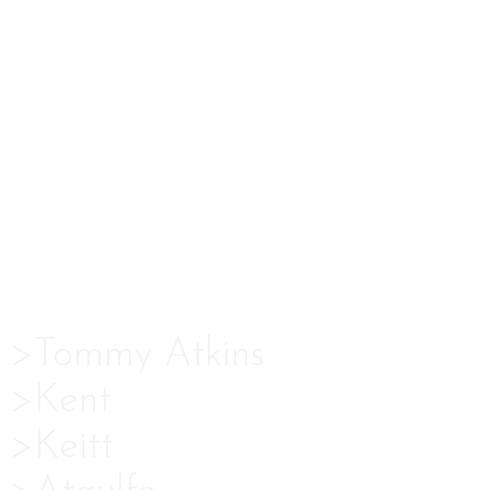
convencional
y orgánico
de las
variedades:
>Tommy Atkins
>Kent
>Keitt