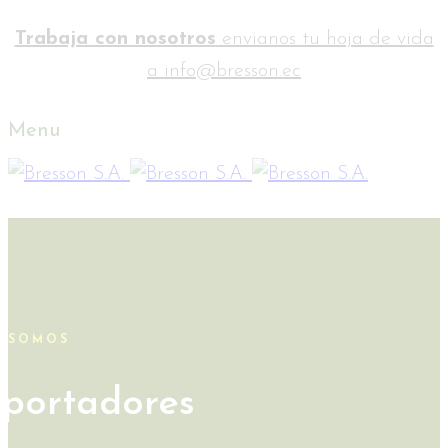
Trabaja con nosotros
envianos tu hoja de vida
a info@bresson.ec
Menu
SOMOS
portadores